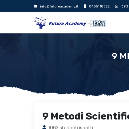
info@futureacademy.it
0455118822
393
9 M
9 Metodi Scientifi
1063 studenti iscritti