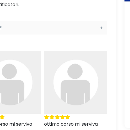
ificatori.
E
rso mi serviva
Buongiorno, ho provato
Il corso 