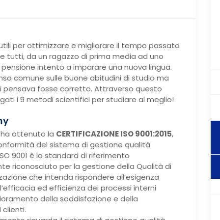
ili per ottimizzare e migliorare il tempo passato
re tutti, da un ragazzo di prima media ad uno
n pensione intento a imparare una nuova lingua.
enso comune sulle buone abitudini di studio ma
 si pensava fosse corretto. Attraverso questo
ti i 9 metodi scientifici per studiare al meglio!
my
ha ottenuto la
CERTIFICAZIONE ISO 9001:2015
,
onformità del sistema di gestione qualità
SO 9001 è lo standard di riferimento
te riconosciuto per la gestione della Qualità di
zzazione che intenda rispondere all’esigenza
’efficacia ed efficienza dei processi interni
lioramento della soddisfazione e della
clienti.