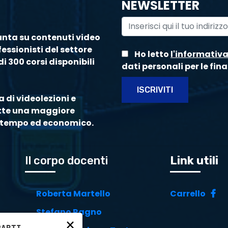
NEWSLETTER
unta su contenuti video
essionisti del settore
Ho letto
l'informativ
i 300 corsi disponibili
dati personali per le fina
ISCRIVITI
 di videolezioni e
ette una maggiore
di tempo ed economico.
Il corpo docenti
Link utili
Roberta Martello
Carrello
Stefano Ragno
×