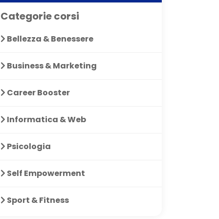
Categorie corsi
Bellezza & Benessere
Business & Marketing
Career Booster
Informatica & Web
Psicologia
Self Empowerment
Sport & Fitness
è bellissimo ed
Corso simpatico
Mi piac