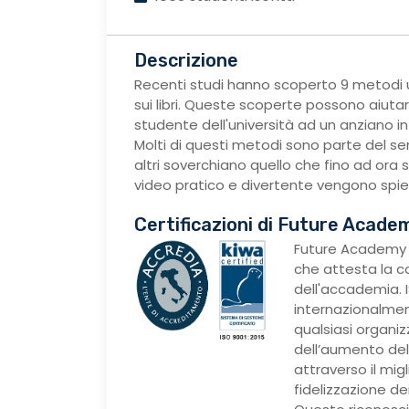
Descrizione
Recenti studi hanno scoperto 9 metodi ut
sui libri. Queste scoperte possono aiuta
studente dell'università ad un anziano i
Molti di questi metodi sono parte del s
altri soverchiano quello che fino ad ora
video pratico e divertente vengono spiega
Certificazioni di Future Acade
Future Academy 
che attesta la c
dell'accademia. I
internazionalmen
qualsiasi organi
dell’aumento dell
attraverso il mig
fidelizzazione dei 