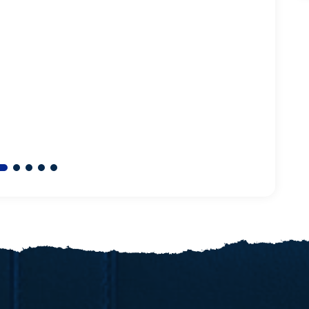
questo corso per curiosità,
interess
traduzione in italiano molto
utile, non ho appreso
nuove informazioni ma, ha
confermato, le modalità
personali. Grazie mille per il
vostro lavoro.