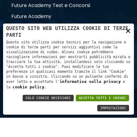
Future Academy Test e Concorsi
Future Academy
Stefano Trillini
×
QUESTO SITO WEB UTILIZZA COOKIE DI TERZE
PARTI
Questo sito utilizza cookie tecnici per la navigazione e
Link utili
cookie di terze parti per servizi aggiuntivi come la
visualizzazione di video. Alcuni cookie potrebbero
raccogliere informazioni per mostrarti pubblicità mirata e
tracciare la tua attività, installandosi solo cliccando su
Carrello
"Accetta tutti i cookie". Puoi modificare le tue
preferenze in qualsiasi momento tramite il link "Cookie"
in basso a sinistra. Cliccando su un pulsante confermi di
Pagamenti con:
informativa sulla privacy
aver letto e accettato l'
e
cookie policy
la
.
SOLO COOKIE NECESSARI
ACCETTA TUTTI E CHIUDI
IMPOSTAZIONI
Future Academy |
INFORMATIVA SULLA PRIVACY
|
TERMINI E CONDIZIONI DI VENDITA