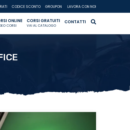
RATI
CODICE SCONTO
GROUPON
LAVORA CON NOI
RSI ONLINE
CORSI GRATUITI
CONTATTI
IDEO CORSI
VAI AL CATALOGO
FICE