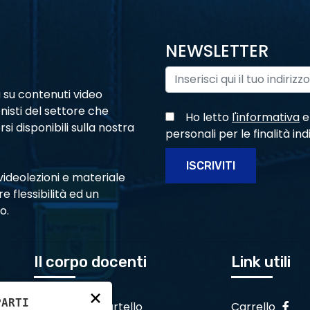
NEWSLETTER
 su contenuti video
onisti del settore che
Ho letto
l'informativa
e
si disponibili sulla nostra
personali per le finalità in
ISCRIVITI
ideolezioni e materiale
e flessibilità ed un
o.
Il corpo docenti
Link utili
×
PARTI
Roberta Martello
Carrello