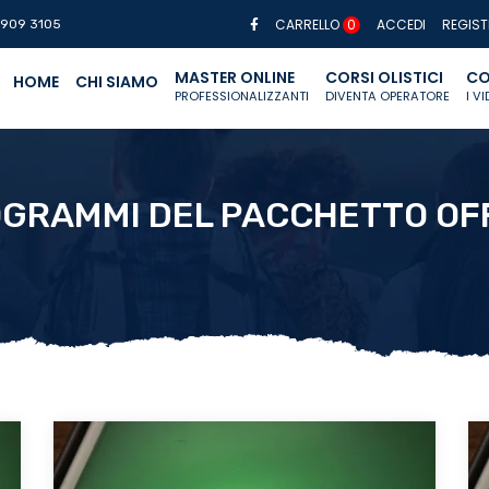
CARRELLO
0
ACCEDI
REGIST
 909 3105
MASTER ONLINE
CORSI OLISTICI
CO
HOME
CHI SIAMO
PROFESSIONALIZZANTI
DIVENTA OPERATORE
I V
GRAMMI DEL PACCHETTO OF