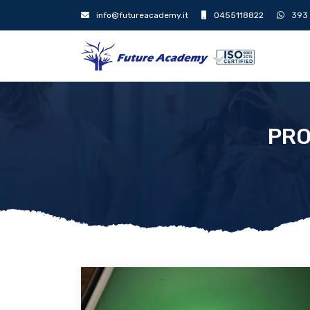
info@futureacademy.it
0455118822
393
PRO