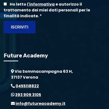
Ho letto
l'informativa
e autorizzo il
trattamento dei miei dati personali per le
finalità indicate.
*
ISCRIVITI
Future Academy
Via Sommacampagna 63 H,
37137 Verona
0455118822
393 909 3105
info@futureacademy.it