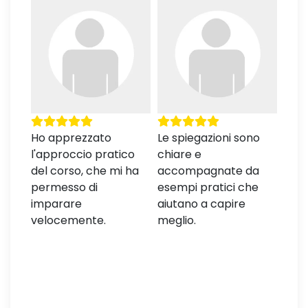
Ho apprezzato
Le spiegazioni sono
Le l
l'approccio pratico
chiare e
ordi
del corso, che mi ha
accompagnate da
prog
e
permesso di
esempi pratici che
faci
ower
imparare
aiutano a capire
l'ap
velocemente.
meglio.