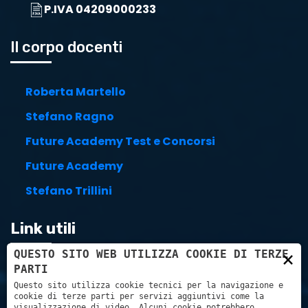
P.IVA 04209000233
Il corpo docenti
Roberta Martello
Stefano Ragno
Future Academy Test e Concorsi
Future Academy
Stefano Trillini
Link utili
×
QUESTO SITO WEB UTILIZZA COOKIE DI TERZE
PARTI
Carrello
Questo sito utilizza cookie tecnici per la navigazione e
cookie di terze parti per servizi aggiuntivi come la
visualizzazione di video. Alcuni cookie potrebbero