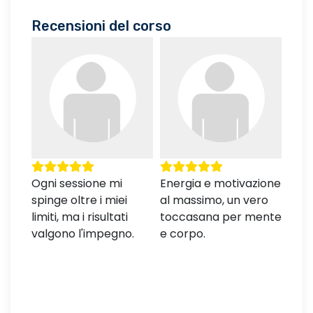
Recensioni del corso
bile
Ogni sessione mi
Energia e motivazione
Ho g
ne,
spinge oltre i miei
al massimo, un vero
migl
limiti, ma i risultati
toccasana per mente
mia 
valgono l'impegno.
e corpo.
form
Cons