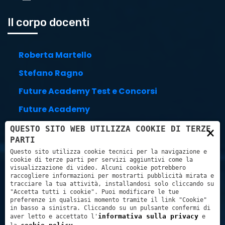
Il corpo docenti
Roberta Martello
Stefano Ragno
Future Academy Test e Concorsi
Future Academy
Stefano Trillini
×
QUESTO SITO WEB UTILIZZA COOKIE DI TERZE
PARTI
Link utili
Questo sito utilizza cookie tecnici per la navigazione e
cookie di terze parti per servizi aggiuntivi come la
visualizzazione di video. Alcuni cookie potrebbero
raccogliere informazioni per mostrarti pubblicità mirata e
tracciare la tua attività, installandosi solo cliccando su
Carrello
"Accetta tutti i cookie". Puoi modificare le tue
preferenze in qualsiasi momento tramite il link "Cookie"
in basso a sinistra. Cliccando su un pulsante confermi di
Pagamenti con:
informativa sulla privacy
aver letto e accettato l'
e