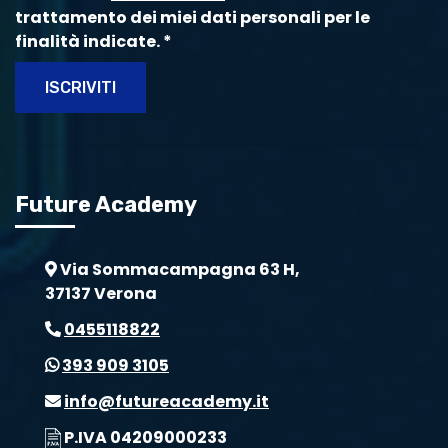
trattamento dei miei dati personali per le
finalità indicate.
*
ISCRIVITI
Future Academy
Via Sommacampagna 63 H,
37137 Verona
0455118822
393 909 3105
info@futureacademy.it
P.IVA 04209000233