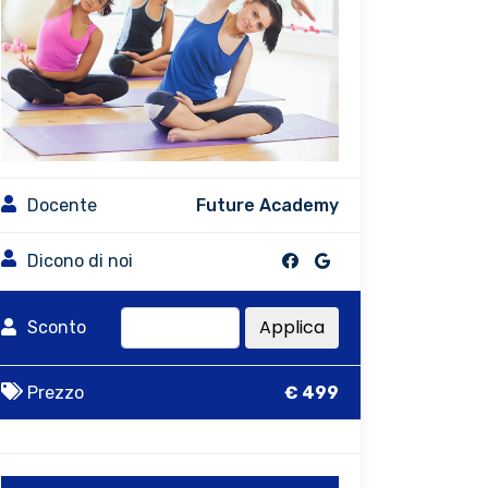
Docente
Future Academy
Dicono di noi
Applica
Sconto
Prezzo
€ 499