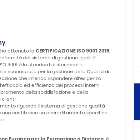
my
ha ottenuto la
CERTIFICAZIONE ISO 9001:2015
,
onformità del sistema di gestione qualità
SO 9001 è lo standard di riferimento
te riconosciuto per la gestione della Qualità di
zzazione che intenda rispondere all’esigenza
’efficacia ed efficienza dei processi interni
lioramento della soddisfazione e della
clienti.
mento riguarda il sistema di gestione qualità
 non costituisce un accreditamento specifico
so.
one Europea per la Formazione a Distanza
, è