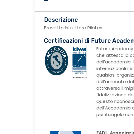
Descrizione
Brevetto Istruttore Pilates
Certificazioni di Future Acade
Future Academy 
che attesta la c
dell'accademia. I
internazionalmen
qualsiasi organi
dell’aumento dell
attraverso il mig
fidelizzazione dei 
Questo riconosci
dell’Accademia e
per il singolo cor
EADL, Associazi