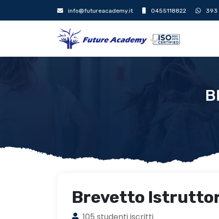
info@futureacademy.it
0455118822
393
B
Brevetto Istruttor
105 studenti iscritti