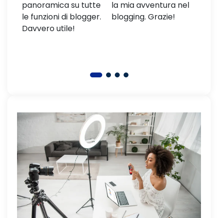
panoramica su tutte
la mia avventura nel
comp
timo
le funzioni di blogger.
blogging. Grazie!
per 
Davvero utile!
Otti