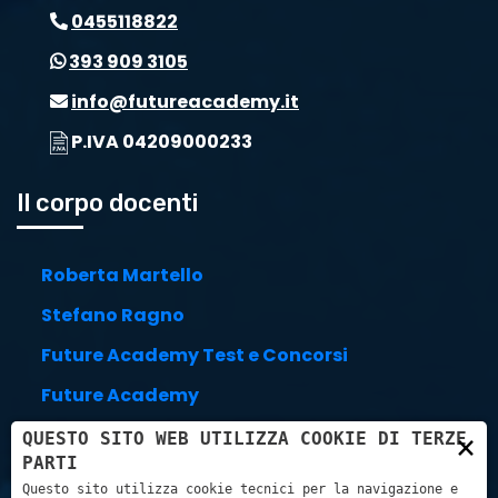
0455118822
393 909 3105
info@futureacademy.it
P.IVA 04209000233
Il corpo docenti
Roberta Martello
Stefano Ragno
Future Academy Test e Concorsi
Future Academy
Stefano Trillini
×
QUESTO SITO WEB UTILIZZA COOKIE DI TERZE
PARTI
Link utili
Questo sito utilizza cookie tecnici per la navigazione e