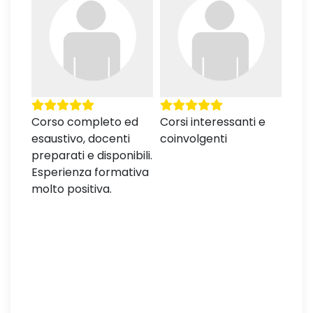
Corso completo ed
Corsi interessanti e
Lezi
esaustivo, docenti
coinvolgenti
orga
orso
preparati e disponibili.
appr
le
Esperienza formativa
prep
re
molto positiva.
Graz
il
sta
alità
 e