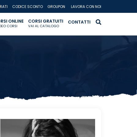
RATI
CODICE SCONTO
GROUPON
LAVORA CON NOI
RSI ONLINE
CORSI GRATUITI
CONTATTI
IDEO CORSI
VAI AL CATALOGO