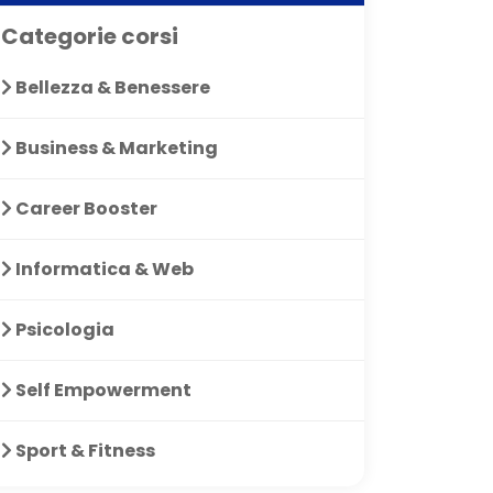
Categorie corsi
Bellezza & Benessere
Business & Marketing
Career Booster
Informatica & Web
Psicologia
Self Empowerment
to soddisfatta! Ho
interessante
Molto ut
i libri di psicologia
motivars
Sport & Fitness
cuni di quelli
emozion