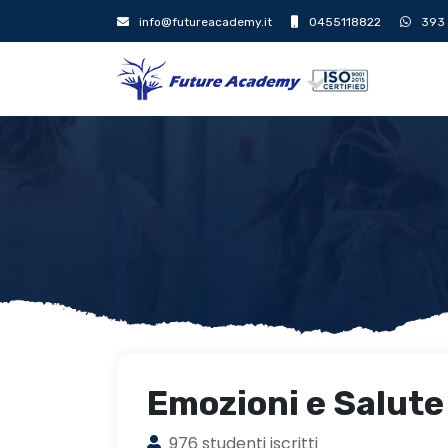
info@futureacademy.it
0455118822
393
Emozioni e Salute
976 studenti iscritti