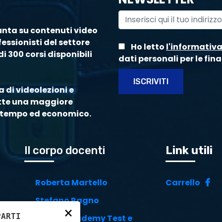
unta su contenuti video
essionisti del settore
Ho letto
l'informativ
i 300 corsi disponibili
dati personali per le fina
ISCRIVITI
 di videolezioni e
ette una maggiore
di tempo ed economico.
Il corpo docenti
Link utili
Roberta Martello
Carrello
Stefano Ragno
×
PARTI
Future Academy Test e