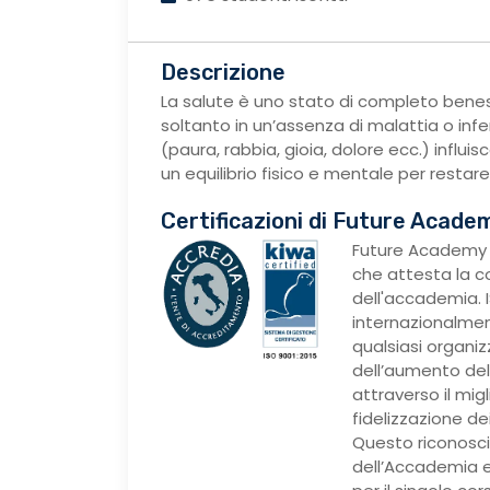
Descrizione
La salute è uno stato di completo benes
soltanto in un’assenza di malattia o inf
(paura, rabbia, gioia, dolore ecc.) influis
un equilibrio fisico e mentale per restare 
Certificazioni di Future Acade
Future Academy 
che attesta la c
dell'accademia. I
internazionalmen
qualsiasi organi
dell’aumento dell
attraverso il mig
fidelizzazione dei 
Questo riconosci
dell’Accademia e