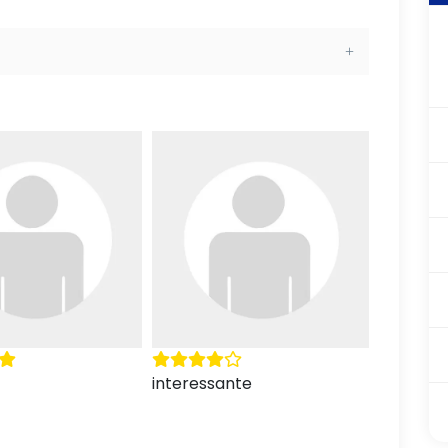
ante
La salute è uno stato di
Sono mol
completo benessere fisico,
letto molt
mentale e sociale e non
tra cui al