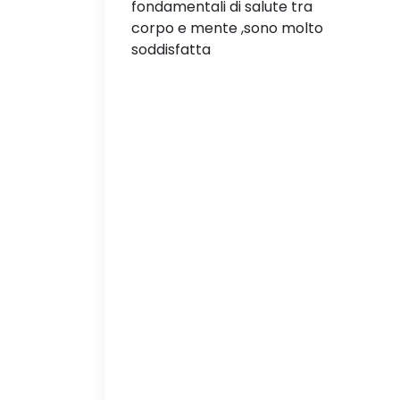
li di salute tra
ente ,sono molto
ta