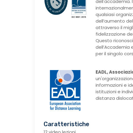
dell'accademia. I
internazionalmen
qualsiasi organi
dell’aumento dell
attraverso il mig
fidelizzazione dei 
Questo riconosci
dell’Accademia e
per il singolo cor
EADL, Associazi
un'organizzazion
informazioni e i
istituzioni e ind
distanza dislocati
Caratteristiche
12 video lezioni