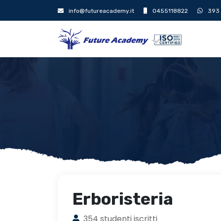
info@futureacademy.it
0455118822
393
Erboristeria
354 studenti iscritti