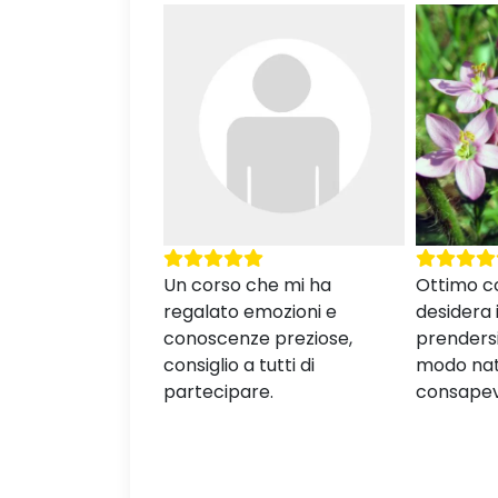
che mi ha
Ottimo corso per chi
Lezioni b
emozioni e
desidera imparare a
pieni di s
e preziose,
prendersi cura di sé in
mettere s
 tutti di
modo naturale e
nella vita
re.
consapevole.