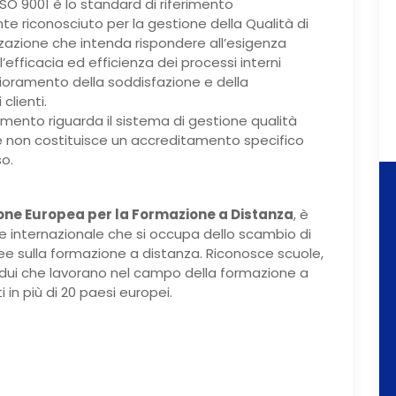
SO 9001 è lo standard di riferimento
te riconosciuto per la gestione della Qualità di
zzazione che intenda rispondere all’esigenza
’efficacia ed efficienza dei processi interni
lioramento della soddisfazione e della
clienti.
mento riguarda il sistema di gestione qualità
 non costituisce un accreditamento specifico
so.
one Europea per la Formazione a Distanza
, è
e internazionale che si occupa dello scambio di
dee sulla formazione a distanza. Riconosce scuole,
ividui che lavorano nel campo della formazione a
 in più di 20 paesi europei.