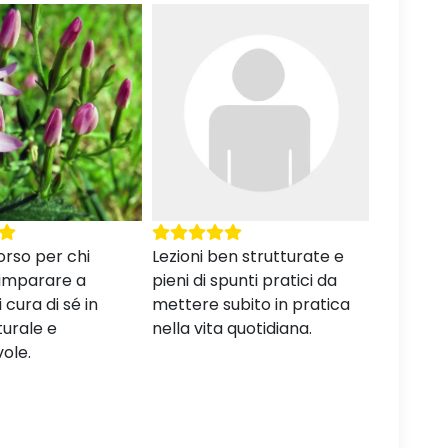
en strutturate e
Questo corso mi ha fornito
Un corso
punti pratici da
le basi essenziali per un
informat
ubito in pratica
approccio olistico alla
chi ama l
 quotidiana.
salute, consigliatissimo.
benesser