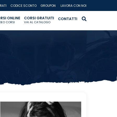
RATI
CODICE SCONTO
GROUPON
LAVORA CON NOI
RSI ONLINE
CORSI GRATUITI
CONTATTI
IDEO CORSI
VAI AL CATALOGO