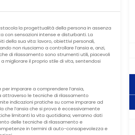
ostacola la progettualità della persona in assenza
ta con sensazioni intense e disturbanti. La
 della sua vita: lavoro, obiettivi personali,
ando non riusciamo a controllare l’ansia e, anzi,
che di rilassamento sono strumenti utili, piacevoli
igliorare il proprio stile di vita, sentendosi
iche per imparare a comprendere l’ansia,
rla attraverso le tecniche di rilassamento
nite indicazioni pratiche su come imparare ad
la che l’ansia che si prova è eccessivamente
iche limitanti la vita quotidiana; verranno dati
mento delle tecniche di rilassamento e
 competenze in termini di auto-consapevolezza e