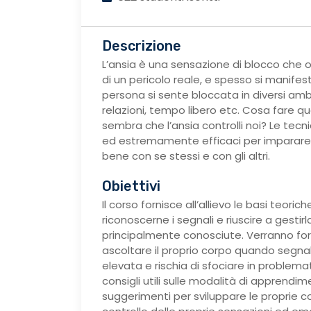
Descrizione
L’ansia è una sensazione di blocco che 
di un pericolo reale, e spesso si manifes
persona si sente bloccata in diversi ambiti
relazioni, tempo libero etc. Cosa fare qu
sembra che l’ansia controlli noi? Le tecni
ed estremamente efficaci per imparare a m
bene con se stessi e con gli altri.
Obiettivi
Il corso fornisce all’allievo le basi teor
riconoscerne i segnali e riuscire a gesti
principalmente conosciute. Verranno for
ascoltare il proprio corpo quando segna
elevata e rischia di sfociare in problemat
consigli utili sulle modalità di apprendi
suggerimenti per sviluppare le proprie