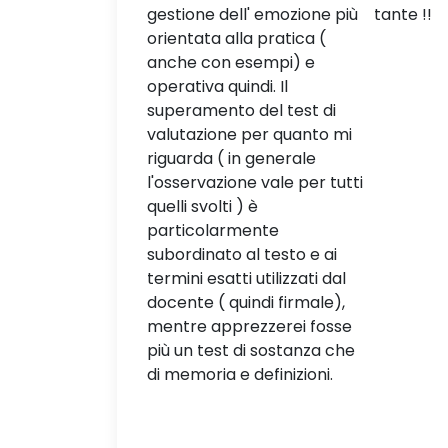
ell' emozione più
tante !!
gestione d
alla pratica (
 esempi) e
uindi. Il
to del test di
ne per quanto mi
 in generale
ione vale per tutti
i ) è
rmente
o al testo e ai
tti utilizzati dal
quindi firmale),
prezzerei fosse
t di sostanza che
 e definizioni.