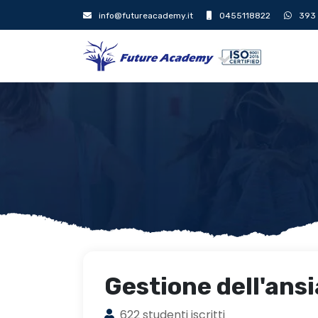
info@futureacademy.it
0455118822
393
Gestione dell'ansi
622 studenti iscritti