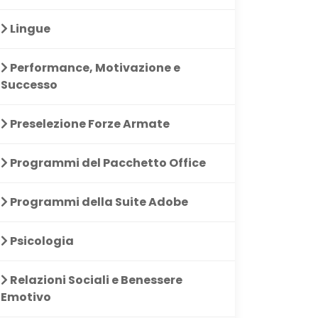
Lingue
Performance, Motivazione e
Successo
Preselezione Forze Armate
Programmi del Pacchetto Office
Programmi della Suite Adobe
Psicologia
 indispensabile
Corso molto pratico, utile
Il corso
nque lotti con
per chi cerca una base da
investi
Relazioni Sociali e Benessere
Consigliato
cui partire.
imparat
Emotivo
te!
più forte