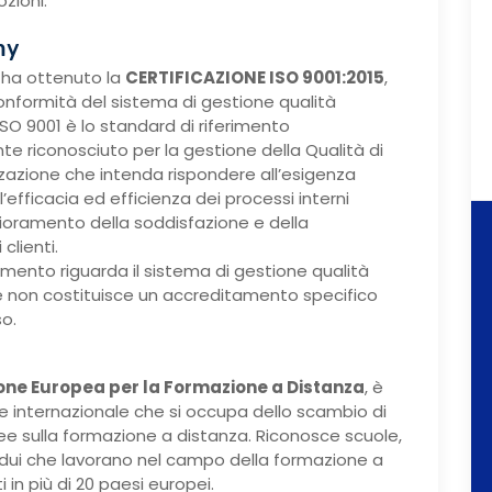
zioni.
my
ha ottenuto la
CERTIFICAZIONE ISO 9001:2015
,
onformità del sistema di gestione qualità
SO 9001 è lo standard di riferimento
te riconosciuto per la gestione della Qualità di
zzazione che intenda rispondere all’esigenza
’efficacia ed efficienza dei processi interni
lioramento della soddisfazione e della
clienti.
mento riguarda il sistema di gestione qualità
 non costituisce un accreditamento specifico
so.
one Europea per la Formazione a Distanza
, è
e internazionale che si occupa dello scambio di
dee sulla formazione a distanza. Riconosce scuole,
ividui che lavorano nel campo della formazione a
 in più di 20 paesi europei.