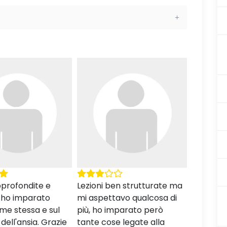
en strutturate ma
Istruttori empatici e
Un corso
avo qualcosa di
competenti. Il corso ha
per chiu
mparato però
superato le mie
l'ansia. 
e legate alla
aspettative, mi ha aiutato
vivamen