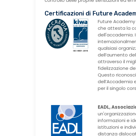
controllo delle proprie sensazioni ed emo
Certificazioni di Future Acade
Future Academy 
che attesta la c
dell'accademia. I
internazionalmen
qualsiasi organi
dell’aumento dell
attraverso il mig
fidelizzazione dei 
Questo riconosci
dell’Accademia e
per il singolo cor
EADL, Associazi
un'organizzazion
informazioni e i
istituzioni e ind
distanza dislocati