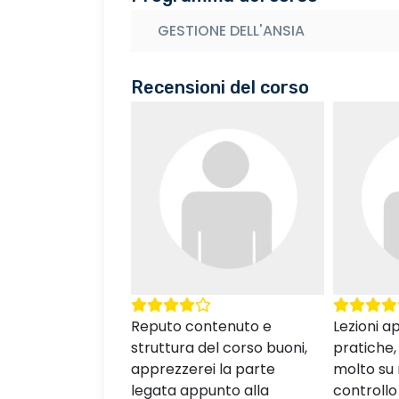
GESTIONE DELL'ANSIA
Recensioni del corso
ntenuto e
Lezioni approfondite e
Lezioni b
del corso buoni,
pratiche, ho imparato
mi aspett
ei la parte
molto su me stessa e sul
più, ho i
punto alla
controllo dell'ansia. Grazie
tante cos