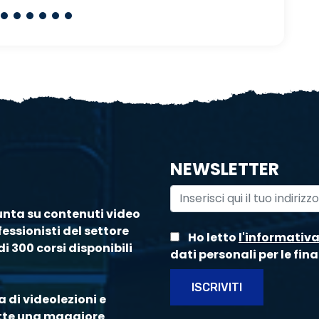
NEWSLETTER
unta su contenuti video
essionisti del settore
Ho letto
l'informativ
i 300 corsi disponibili
dati personali per le fina
ISCRIVITI
 di videolezioni e
ette una maggiore