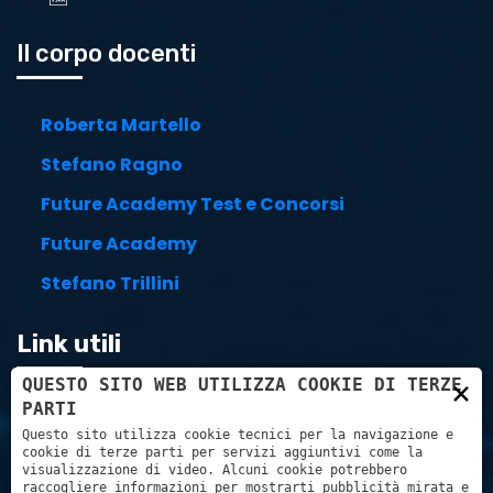
Il corpo docenti
Roberta Martello
Stefano Ragno
Future Academy Test e Concorsi
Future Academy
Stefano Trillini
Link utili
×
QUESTO SITO WEB UTILIZZA COOKIE DI TERZE
PARTI
Carrello
Questo sito utilizza cookie tecnici per la navigazione e
cookie di terze parti per servizi aggiuntivi come la
Pagamenti con:
visualizzazione di video. Alcuni cookie potrebbero
raccogliere informazioni per mostrarti pubblicità mirata e