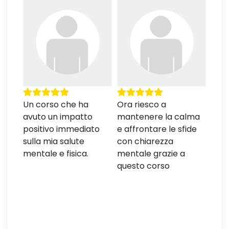
n
Un corso che ha
Ora riesco a
Tecn
ato
avuto un impatto
mantenere la calma
dell
positivo immediato
e affrontare le sfide
faci
o
sulla mia salute
con chiarezza
nella
mentale e fisica.
mentale grazie a
giorn
questo corso