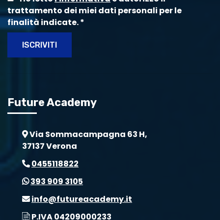
trattamento dei miei dati personali per le
finalità indicate.
*
ISCRIVITI
Future Academy
Via Sommacampagna 63 H,
37137 Verona
0455118822
393 909 3105
info@futureacademy.it
P.IVA 04209000233