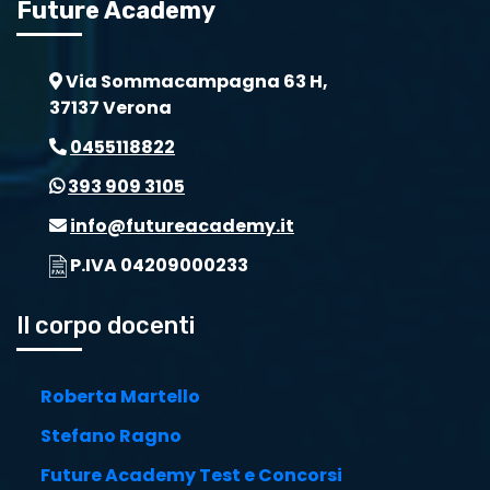
Future Academy
Via Sommacampagna 63 H,
37137 Verona
0455118822
393 909 3105
info@futureacademy.it
P.IVA 04209000233
Il corpo docenti
Roberta Martello
Stefano Ragno
Future Academy Test e Concorsi