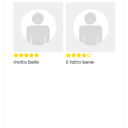
te
molto bello
E fatto bene
Otti
Spie
ricc
Doc
prep
Comp
lo st
FUT