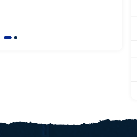
tono con cui ci fa capire le
approfon
cose... Grazie grazie grazie
trattate