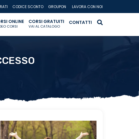
RATI
CODICE SCONTO
GROUPON
LAVORA CON NOI
RSI ONLINE
CORSI GRATUITI
CONTATTI
IDEO CORSI
VAI AL CATALOGO
UCCESSO