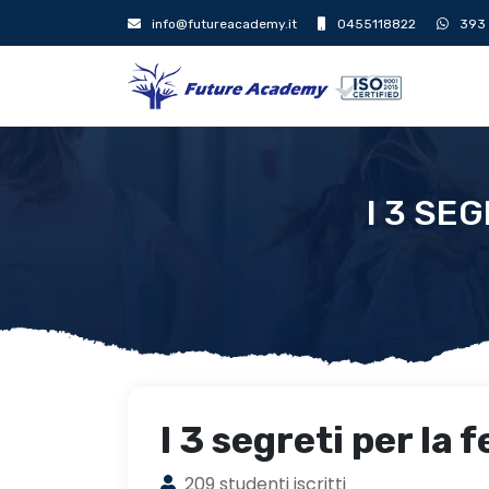
info@futureacademy.it
0455118822
393
I 3 SE
I 3 segreti per la f
209 studenti iscritti