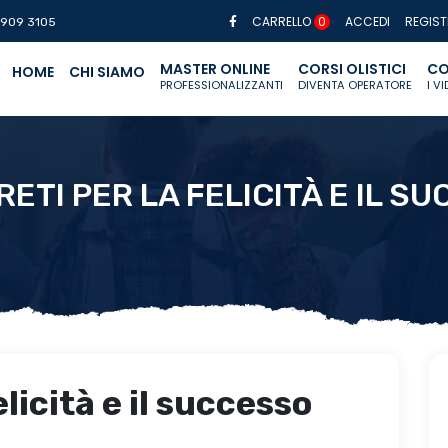
CARRELLO
0
ACCEDI
REGIST
 909 3105
MASTER ONLINE
CORSI OLISTICI
CO
HOME
CHI SIAMO
PROFESSIONALIZZANTI
DIVENTA OPERATORE
I V
GRETI PER LA FELICITÀ E IL S
elicità e il successo