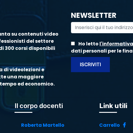
NEWSLETTER
unta su contenuti video
essionisti del settore
Ho letto
l'informativ
i 300 corsi disponibili
dati personali per le fina
ISCRIVITI
 di videolezioni e
ette una maggiore
di tempo ed economico.
Il corpo docenti
Link utili
Roberta Martello
Carrello