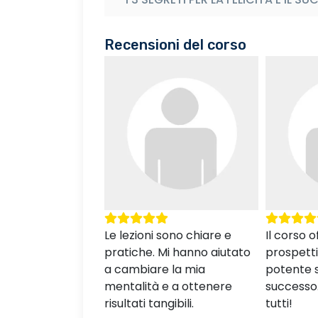
Recensioni del corso
 sono chiare e
Il corso offre una
Un corso
Mi hanno aiutato
prospettiva nuova e
cambiamen
e la mia
potente sulla felicità e il
vita. Graz
 e a ottenere
successo. Consigliato a
Academy, 
ngibili.
tutti!
quotidian