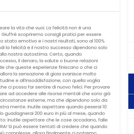
eare la vita che vuoi. La felicità non è una
e Giuffrè scopriremo consigli pratici per essere
o stato emotivo e i nostri risultati, sono al 100%
di la felicità e il nostro successo dipendono solo
alla nostra autostima. Certo, quando
uccesso, il denaro, la salute o buone relazioni
cade che queste esperienze finiscano o che ci
lora la sensazione di gioia svanisce molto
udine e all’insoddisfazione, con quella voglia
he ci possa far sentire di nuovo felici. Per provare
are ad accedere alle risorse mentali che sono già
e circostanze esterne, ma che dipendono solo da
ostra mente. Inutile aspettare quando peserai 10
do guadagnerai 200 euro in più al mese, quando
tto: inutile aspettare che le cose accadano, falle
ORA! Si può essere tentati di credere che quando
iù complesse, allora finalmente ci potremo