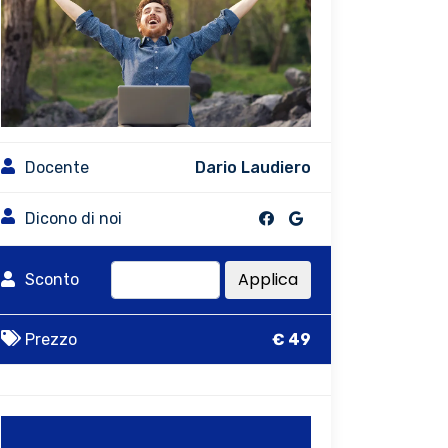
Docente
Dario Laudiero
Dicono di noi
Applica
Sconto
Prezzo
€ 49