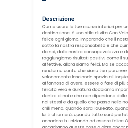
Descrizione
Come usare le tue risorse interiori per cr
destinazione, è uno stile di vita Con Val
felice ogni giorno, imparando che il nostr
sotto la nostra responsabilità e che quin
da noi, dalla nostra consapevolezza e d
raggiungiamo risultati positivi, come il s
affettive, allora siamo felici. Ma se ac
rendiamo conto che siano temporanee al
velocemente lasciando spazio all’ inquiet
affannosa di avere, essere o fare di più c
felicità vera e duratura dobbiamo impar
dentro di noi e che non dipendono dall
noi stessi e da quello che passa nella n
chili meno, quando sarai laureato, quan
lui ti chiamerà, quando tutto sarà perfe
accadere tu iniziando ad essere felice 
accadranno queste cose o altre ancor p