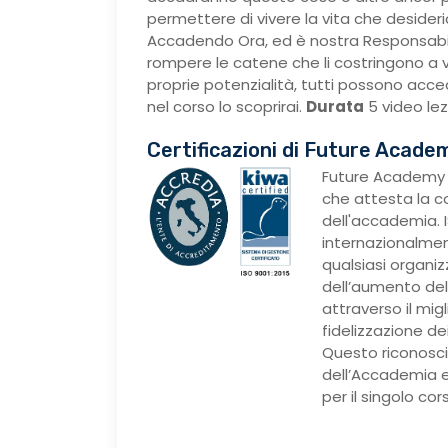
permettere di vivere la vita che desideri
Accadendo Ora, ed è nostra Responsabil
rompere le catene che li costringono a v
proprie potenzialità, tutti possono acc
nel corso lo scoprirai.
Durata
5 video lez
Certificazioni di Future Acade
Future Academy 
che attesta la c
dell'accademia. I
internazionalmen
qualsiasi organi
dell’aumento dell
attraverso il mig
fidelizzazione dei 
Questo riconosci
dell’Accademia e
per il singolo cor