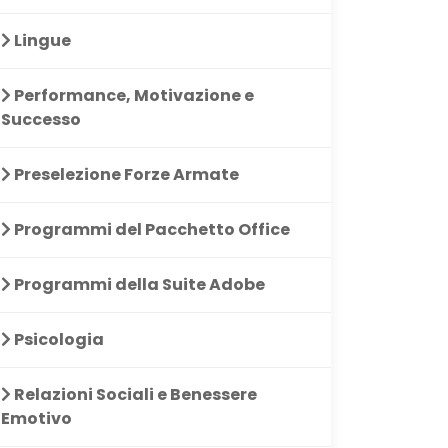
Lingue
Performance, Motivazione e
Successo
Preselezione Forze Armate
Programmi del Pacchetto Office
Programmi della Suite Adobe
spunti di riflessione,
Le lezioni sono chiare e
Il corso
Psicologia
 per il successo,
pratiche. Mi hanno aiutato
prospet
r lo sviluppo e la
a cambiare la mia
potente s
Relazioni Sociali e Benessere
 personale. Buono il
mentalità e a ottenere
successo
Emotivo
e per studiare e
risultati tangibili.
tutti!