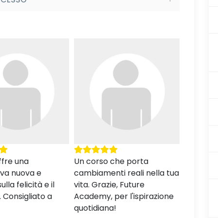
 che porta
Molto facile seguire
Ricco di 
ti reali nella tua
l'insegnante perché ha un
oltre che
ie, Future
buon modo di esporre... Di
anche pe
per l'ispirazione
facile comprensione anche
crescita
a!
gli esercizi e molto bello il
material