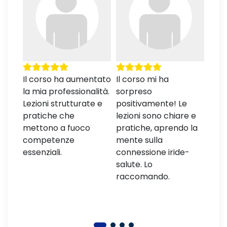
n
Il corso ha aumentato
Il corso mi ha
Son
la mia professionalità.
sorpreso
sodd
sa un
Lezioni strutturate e
positivamente! Le
hann
 ma
pratiche che
lezioni sono chiare e
una 
mettono a fuoco
pratiche, aprendo la
acce
competenze
mente sulla
essenziali.
connessione iride-
salute. Lo
raccomando.