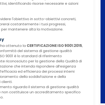
tivi, identificando risorse necessarie e azioni
idere l'obiettivo in sotto-obiettivi concreti,
itorerai costantemente i tuoi progressi,
 per mantenere alta la motivazione.
my
ha ottenuto la
CERTIFICAZIONE ISO 9001:2015
,
onformità del sistema di gestione qualità
SO 9001 è lo standard di riferimento
te riconosciuto per la gestione della Qualità di
zzazione che intenda rispondere all’esigenza
’efficacia ed efficienza dei processi interni
lioramento della soddisfazione e della
clienti.
mento riguarda il sistema di gestione qualità
 non costituisce un accreditamento specifico
so.