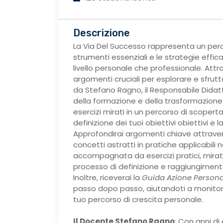
Descrizione
La Via Del Successo rappresenta un perco
strumenti essenziali e le strategie effic
livello personale che professionale. Attra
argomenti cruciali per esplorare e sfrut
da Stefano Ragno, il Responsabile Dida
della formazione e della trasformazione p
esercizi mirati in un percorso di scoperta
definizione dei tuoi obiettivi obiettivi e 
Approfondirai argomenti chiave attrave
concetti astratti in pratiche applicabili 
accompagnata da esercizi pratici, mirati
processo di definizione e raggiungimento 
Inoltre, riceverai la
Guida Azione Persona
passo dopo passo, aiutandoti a monitora
tuo percorso di crescita personale.
Il Docente Stefano Ragno
: Con anni d