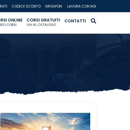
RATI
CODICE SCONTO
GROUPON
LAVORA CON NOI
RSI ONLINE
CORSI GRATUITI
CONTATTI
IDEO CORSI
VAI AL CATALOGO