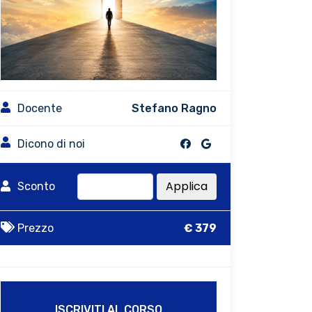
Docente
Stefano Ragno
Dicono di noi
Applica
Sconto
Prezzo
€ 379
ISCRIVITI AL CORSO