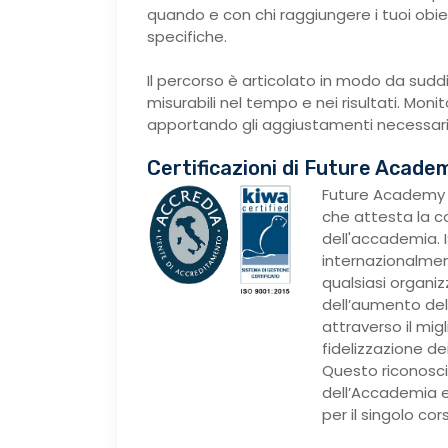
quando e con chi raggiungere i tuoi obiet
specifiche.
Il percorso è articolato in modo da suddiv
misurabili nel tempo e nei risultati. Mon
apportando gli aggiustamenti necessari
Certificazioni di Future Acade
Future Academy 
che attesta la c
dell'accademia. I
internazionalmen
qualsiasi organi
dell’aumento dell
attraverso il mig
fidelizzazione dei 
Questo riconosci
dell’Accademia e
per il singolo cor