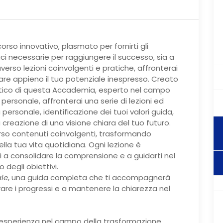
rso innovativo, plasmato per fornirti gli
aci necessarie per raggiungere il successo, sia a
verso lezioni coinvolgenti e pratiche, affronterai
tare appieno il tuo potenziale inespresso. Creato
ttico di questa Accademia, esperto nel campo
ersonale, affronterai una serie di lezioni ed
 personale, identificazione dei tuoi valori guida,
la creazione di una visione chiara del tuo futuro.
rso contenuti coinvolgenti, trasformando
nella tua vita quotidiana. Ogni lezione è
 a consolidare la comprensione e a guidarti nel
degli obiettivi.
le
, una guida completa che ti accompagnerà
re i progressi e a mantenere la chiarezza nel
i esperienza nel campo della trasformazione