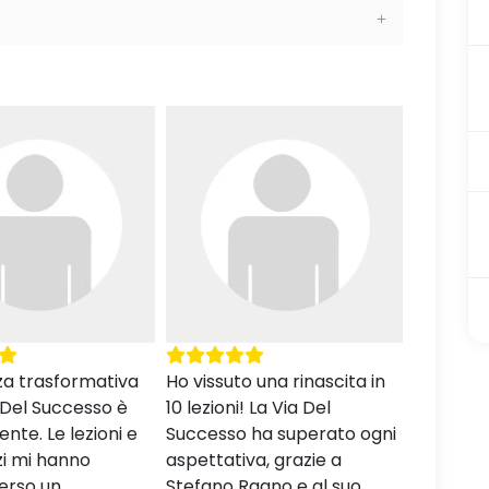
o una rinascita in
La struttura del corso
Una guid
! La Via Del
permette di monitorare
successo.
 ha superato ogni
progressi tangibili nel
coinvolg
va, grazie a
raggiungimento degli
Azione P
agno e al suo
obiettivi. Un percorso
prezioso