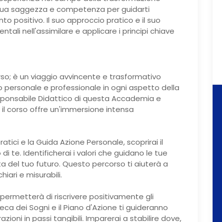
 sua saggezza e competenza per guidarti
 positivo. Il suo approccio pratico e il suo
li nell'assimilare e applicare i principi chiave
rso; è un viaggio avvincente e trasformativo
o personale e professionale in ogni aspetto della
sponsabile Didattico di questa Accademia e
il corso offre un'immersione intensa
ratici e la Guida Azione Personale, scoprirai il
i te. Identificherai i valori che guidano le tue
ta del tuo futuro. Questo percorso ti aiuterà a
hiari e misurabili.
ti permetterà di riscrivere positivamente gli
eca dei Sogni e il Piano d'Azione ti guideranno
zioni in passi tangibili. Imparerai a stabilire dove,