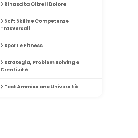
Rinascita Oltre il Dolore
Soft Skills e Competenze
Trasversali
Sport e Fitness
Strategia, Problem Solving e
Creatività
Test Ammissione Università
a pratica al
Nozioni super concentrate
La Via 
 Le lezioni sono
fornito 
enti e la Guida
definire 
ersonale è un
una visi
 strumento di
mio futu