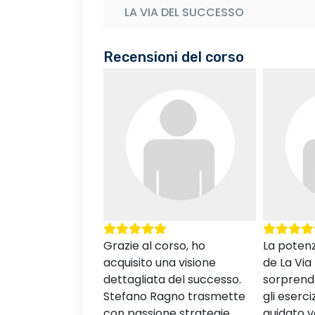
LA VIA DEL SUCCESSO
Recensioni del corso
corso, ho
La potenza trasformativa
Ho vissut
una visione
de La Via Del Successo è
10 lezioni
a del successo.
sorprendente. Le lezioni e
Successo
agno trasmette
gli esercizi mi hanno
aspettati
one strategie
guidato verso un
Stefano R