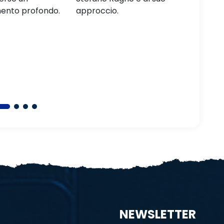
o.
chiave per il successo
supporto
personale.
NEWSLETTER