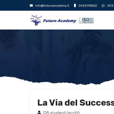
info@futureacademy.it
0455118822
393
La Via del Succes
126 studenti iscritti