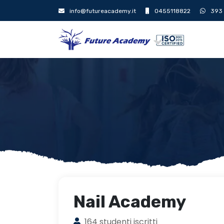
info@futureacademy.it
0455118822
393
Nail Academy
164 studenti iscritti