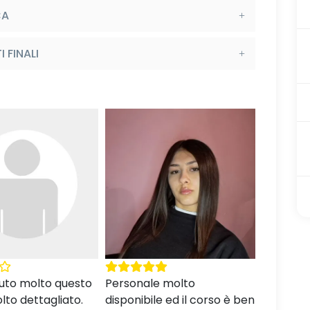
CA
 FINALI
e molto
Bravissima
Mi è pia
le ed il corso è ben
corso, è