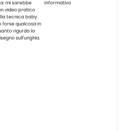
ivo
complet