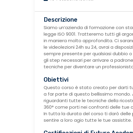
Descrizione
Siamo un’azienda di formazione con standa
legge ISO 9001. Tratteremo tutti gli arg
in maniera molto approfondita. Ci sarann
le videolezioni 24h su 24, avrai a disposi
sempre presente per qualsiasi dubbio o
gli step necessari per arrivare a padrone
tecniche per diventare un professionista a
Obiettivi
Questo corso è stato creato per darti tu
a far parte di questo bellissimo mondo. Al
riguardanti tutte le tecniche della ricost
360° come porti nei confronti delle tue cl
In tutta la durata del corso ti darò dell
sentire a loro agio tutte le tue assistite.
Certificazioni di Future Acade