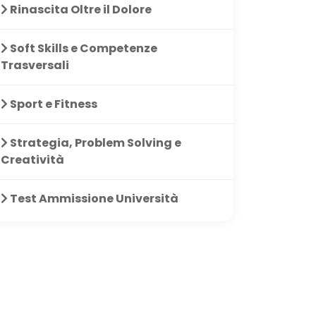
Rinascita Oltre il Dolore
Soft Skills e Competenze
Trasversali
Sport e Fitness
Strategia, Problem Solving e
Creatività
Test Ammissione Università
ciuto molto questo
Corso molto
questo c
 stato molto
valido,spiegazione
divorato