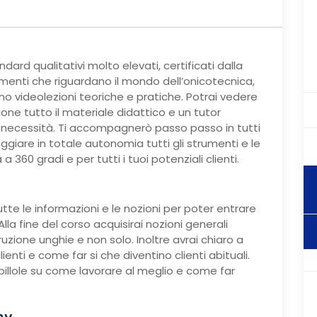
rd qualitativi molto elevati, certificati dalla
omenti che riguardano il mondo dell’onicotecnica,
o videolezioni teoriche e pratiche. Potrai vedere
zione tutto il materiale didattico e un tutor
 necessità. Ti accompagnerò passo passo in tutti
ggiare in totale autonomia tutti gli strumenti e le
 360 gradi e per tutti i tuoi potenziali clienti.
tte le informazioni e le nozioni per poter entrare
la fine del corso acquisirai nozioni generali
ruzione unghie e non solo. Inoltre avrai chiaro a
ienti e come far si che diventino clienti abituali.
e pillole su come lavorare al meglio e come far
my