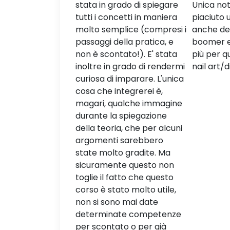
rado di spiegare
Unica nota: mi sarebbe
informat
ncetti in maniera
piaciuto un video pratico
plice (compresi i
anche della tecnica baby
ella pratica, e
boomer e forse qualcosa in
tato!). E' stata
più per quanto rigurda la
 grado di rendermi
nail art/disegno sull'unghia.
 imparare. L'unica
ntegrerei è,
ualche immagine
a spiegazione
ia, che per alcuni
i sarebbero
to gradite. Ma
te questo non
fatto che questo
ato molto utile,
no mai date
ate competenze
ato o per già