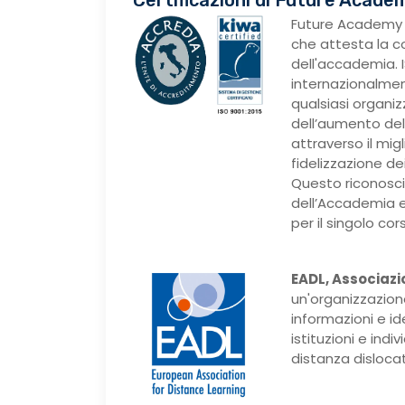
Future Academy 
che attesta la c
dell'accademia. I
internazionalmen
qualsiasi organi
dell’aumento dell
attraverso il mig
fidelizzazione dei 
Questo riconosci
dell’Accademia e
per il singolo cor
EADL, Associazi
un'organizzazion
informazioni e i
istituzioni e ind
distanza dislocati