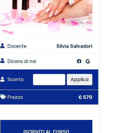
Docente
Silvia Salvadori
Dicono di noi
Applica
Sconto
Prezzo
€ 570
ISCRIVITI AL CORSO