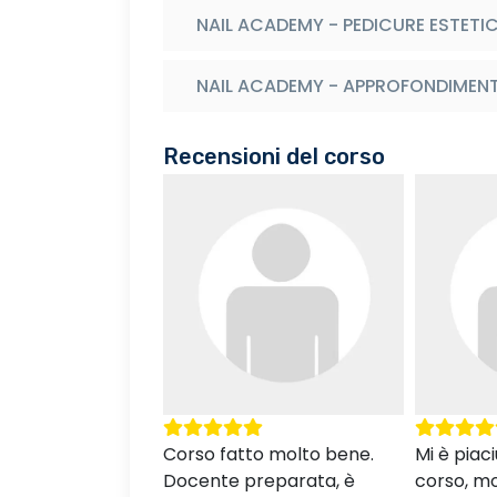
NAIL ACADEMY - PEDICURE ESTETI
NAIL ACADEMY - APPROFONDIMENTI
Recensioni del corso
to molto bene.
Mi è piaciuto molto questo
Personal
reparata, è
corso, molto dettagliato.
disponibi