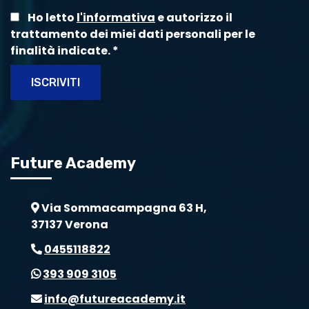
Ho letto
l'informativa
e autorizzo il
trattamento dei miei dati personali per le
finalità indicate.
*
ISCRIVITI
Future Academy
Via Sommacampagna 63 H,
37137 Verona
0455118822
393 909 3105
info@futureacademy.it