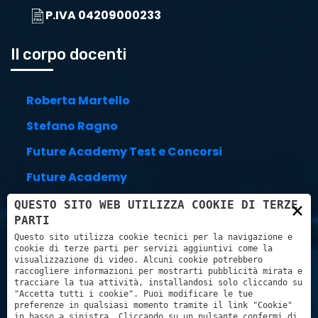
P.IVA 04209000233
Il corpo docenti
Roberta Martello
Stefano Ragno
Future Academy Test e Concorsi
Future Academy
Stefano Trillini
×
QUESTO SITO WEB UTILIZZA COOKIE DI TERZE
PARTI
Link utili
Questo sito utilizza cookie tecnici per la navigazione e
cookie di terze parti per servizi aggiuntivi come la
visualizzazione di video. Alcuni cookie potrebbero
raccogliere informazioni per mostrarti pubblicità mirata e
tracciare la tua attività, installandosi solo cliccando su
Carrello
"Accetta tutti i cookie". Puoi modificare le tue
preferenze in qualsiasi momento tramite il link "Cookie"
in basso a sinistra. Cliccando su un pulsante confermi di