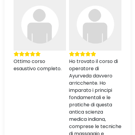
Ottimo corso
Ho trovato il corso di
Dida
esaustivo completo.
operatore di
Cont
Ayurveda davvero
inte
arricchente. Ho
stru
imparato i principi
supp
fondamentali e le
effi
pratiche di questa
antica scienza
medica indiana,
comprese le tecniche
di massaggio e