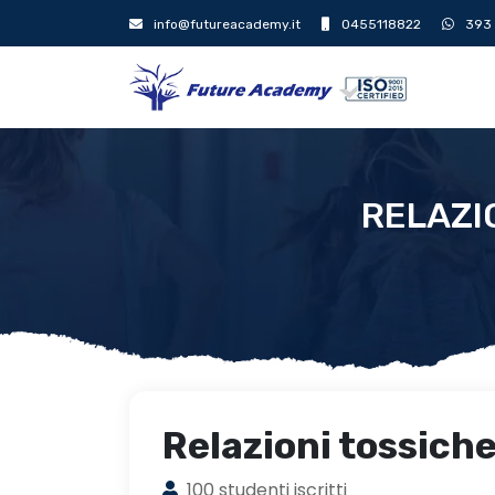
info@futureacademy.it
0455118822
393
RELAZI
Relazioni tossiche
100 studenti iscritti