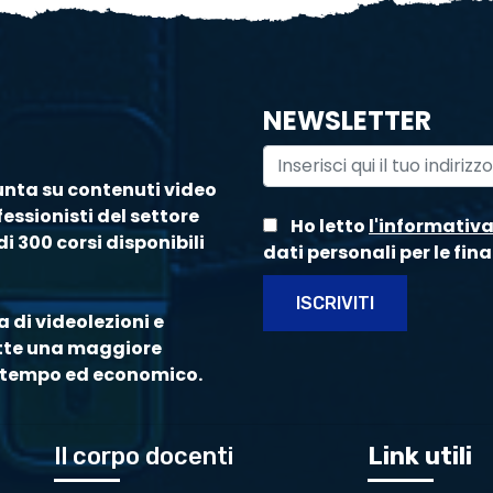
NEWSLETTER
unta su contenuti video
essionisti del settore
Ho letto
l'informativ
i 300 corsi disponibili
dati personali per le fina
ISCRIVITI
 di videolezioni e
ette una maggiore
di tempo ed economico.
Il corpo docenti
Link utili