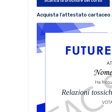
Scarica la brochure del corso
Acquista l'attestato cartaceo 
Relazioni tossic