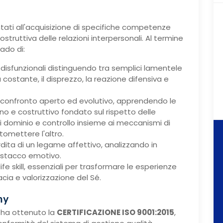
ntati all'acquisizione di specifiche competenze
struttiva delle relazioni interpersonali. Al termine
ado di:
disfunzionali distinguendo tra semplici lamentele
costante, il disprezzo, la reazione difensiva e
n confronto aperto ed evolutivo, apprendendo le
no e costruttivo fondato sul rispetto delle
di dominio e controllo insieme ai meccanismi di
tomettere l'altro.
dita di un legame affettivo, analizzando in
distacco emotivo.
life skill, essenziali per trasformare le esperienze
cacia e valorizzazione del Sé.
my
ha ottenuto la
CERTIFICAZIONE ISO 9001:2015
,