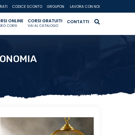
RATI
CODICE SCONTO
GROUPON
LAVORA CON NOI
RSI ONLINE
CORSI GRATUITI
CONTATTI
IDEO CORSI
VAI AL CATALOGO
TONOMIA