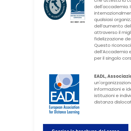
che attesta la c
dell'accademia. I
internazionalmen
qualsiasi organi
dell’aumento dell
attraverso il mig
fidelizzazione dei 
Questo riconosci
dell’Accademia e
per il singolo cor
EADL, Associazi
un'organizzazion
informazioni e i
istituzioni e ind
distanza dislocati