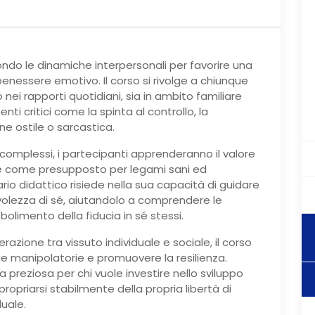
ndo le dinamiche interpersonali per favorire una
 benessere emotivo. Il corso si rivolge a chiunque
nei rapporti quotidiani, sia in ambito familiare
i critici come la spinta al controllo, la
e ostile o sarcastica.
 complessi, i partecipanti apprenderanno il valore
e come presupposto per legami sani ed
erario didattico risiede nella sua capacità di guidare
olezza di sé, aiutandolo a comprendere le
ebolimento della fiducia in sé stessi.
erazione tra vissuto individuale e sociale, il corso
gie manipolatorie e promuovere la resilienza.
preziosa per chi vuole investire nello sviluppo
ppropriarsi stabilmente della propria libertà di
duale.