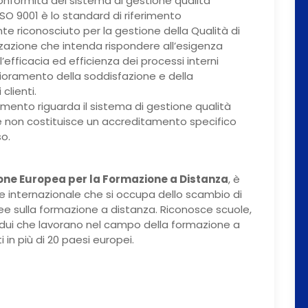
onformità del sistema di gestione qualità
SO 9001 è lo standard di riferimento
te riconosciuto per la gestione della Qualità di
zzazione che intenda rispondere all’esigenza
’efficacia ed efficienza dei processi interni
lioramento della soddisfazione e della
clienti.
mento riguarda il sistema di gestione qualità
 non costituisce un accreditamento specifico
so.
one Europea per la Formazione a Distanza
, è
e internazionale che si occupa dello scambio di
dee sulla formazione a distanza. Riconosce scuole,
ividui che lavorano nel campo della formazione a
 in più di 20 paesi europei.