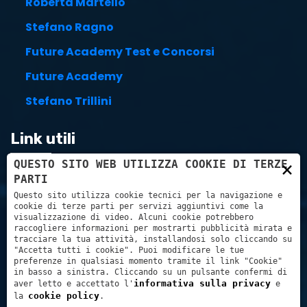
Roberta Martello
Stefano Ragno
Future Academy Test e Concorsi
Future Academy
Stefano Trillini
Link utili
×
QUESTO SITO WEB UTILIZZA COOKIE DI TERZE
PARTI
Carrello
Questo sito utilizza cookie tecnici per la navigazione e
cookie di terze parti per servizi aggiuntivi come la
Pagamenti con:
visualizzazione di video. Alcuni cookie potrebbero
raccogliere informazioni per mostrarti pubblicità mirata e
tracciare la tua attività, installandosi solo cliccando su
"Accetta tutti i cookie". Puoi modificare le tue
preferenze in qualsiasi momento tramite il link "Cookie"
in basso a sinistra. Cliccando su un pulsante confermi di
informativa sulla privacy
aver letto e accettato l'
e
cookie policy
la
.