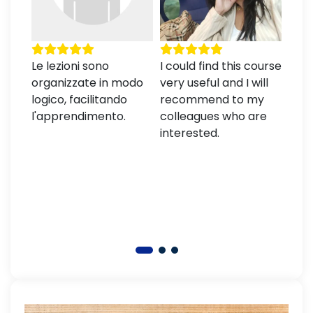
Le lezioni sono
I could find this course
Lezi
organizzate in modo
very useful and I will
prat
logico, facilitando
recommend to my
riso
l'apprendimento.
colleagues who are
padr
interested.