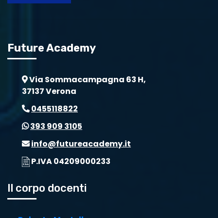
Future Academy
Via Sommacampagna 63 H,
37137 Verona
0455118822
393 909 3105
info@futureacademy.it
P.IVA 04209000233
Il corpo docenti