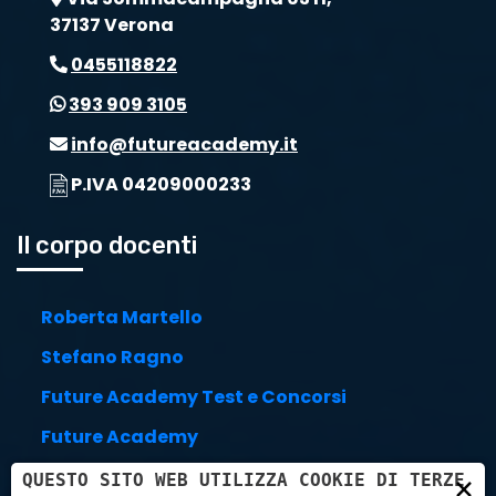
37137 Verona
0455118822
393 909 3105
info@futureacademy.it
P.IVA 04209000233
Il corpo docenti
Roberta Martello
Stefano Ragno
Future Academy Test e Concorsi
Future Academy
Stefano Trillini
×
QUESTO SITO WEB UTILIZZA COOKIE DI TERZE