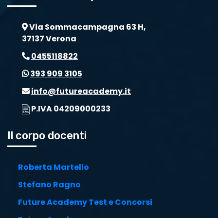
Via Sommacampagna 63 H,
37137 Verona
0455118822
393 909 3105
info@futureacademy.it
P.IVA 04209000233
Il corpo docenti
Roberta Martello
Stefano Ragno
Future Academy Test e Concorsi