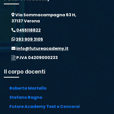
Via Sommacampagna 63 H,
37137 Verona
0455118822
393 909 3105
info@futureacademy.it
P.IVA 04209000233
Il corpo docenti
Roberta Martello
Stefano Ragno
Future Academy Test e Concorsi