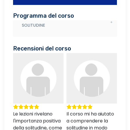
Programma del corso
SOLITUDINE
Recensioni del corso
ico,
Le lezioni rivelano
Il corso mi ha aiutato
Le l
l'importanza positiva
a comprendere la
stim
della solitudine, come
solitudine in modo
nuov