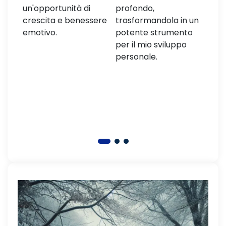
e
un'opportunità di
profondo,
sulla
o la
crescita e benessere
trasformandola in un
Cons
a
emotivo.
potente strumento
ques
va,
per il mio sviluppo
cres
personale.